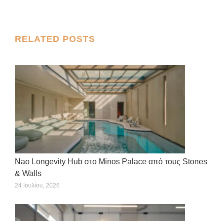
on
on
on
on
on
X
Facebook
Pinterest
LinkedIn
WhatsApp
Post
RELATED POSTS
navigation
Nao Longevity Hub στο Minos Palace από τους Stones
& Walls
24 Ιουλίου, 2026