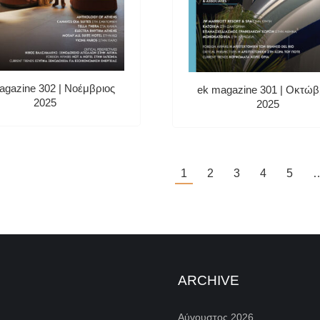
agazine 302 | Νοέμβριος
ek magazine 301 | Οκτώβ
2025
2025
1
2
3
4
5
ARCHIVE
Αύγουστος 2026