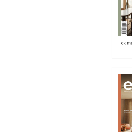
ek ma