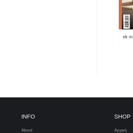
ek m
INFO
SHOP
About
Αρχική