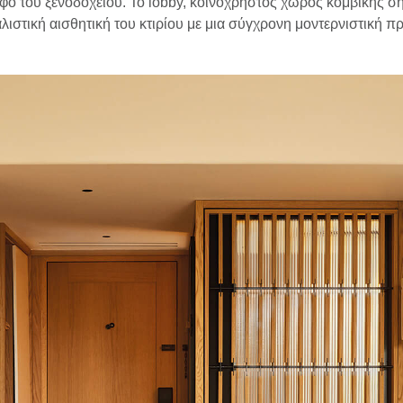
όροφο του ξενοδοχείου. Το lobby, κοινόχρηστος χώρος κομβικής 
λιστική αισθητική του κτιρίου με μια σύγχρονη μοντερνιστική π