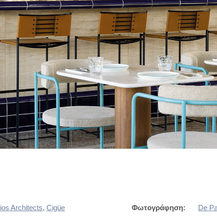
os Architects
,
Cigüe
Φωτογράφηση:
De Pa