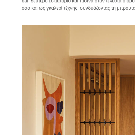
bar, δεύτερο εστιατόριο και πισίνα στον τελευταίο 
όσο και ως γκαλερί τέχνης, συνδυάζοντας τη μπρουτα