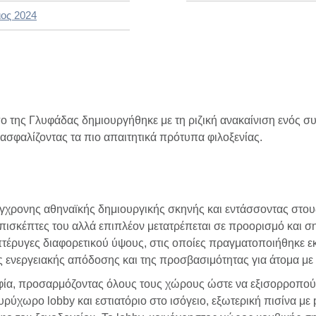
ιος 2024
ο της Γλυφάδας δημιουργήθηκε με τη ριζική ανακαίνιση ενός συ
ξασφαλίζοντας τα πιο απαιτητικά πρότυπα φιλοξενίας.
ύγχρονης αθηναϊκής δημιουργικής σκηνής και εντάσσοντας στου
 επισκέπτες του αλλά επιπλέον μετατρέπεται σε προορισμό και σ
πτέρυγες διαφορετικού ύψους, στις οποίες πραγματοποιήθηκε εκτ
ς ενεργειακής απόδοσης και της προσβασιμότητας για άτομα με 
φία, προσαρμόζοντας όλους τους χώρους ώστε να εξισορροπούν τ
ύχωρο lobby και εστιατόριο στο ισόγειο, εξωτερική πισίνα με p