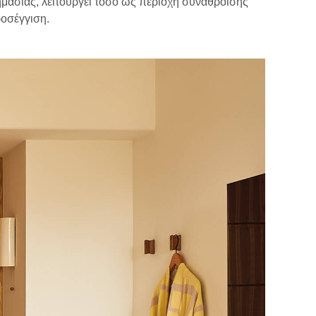
σημασίας, λειτουργεί τόσο ως περιοχή συνάθροισης
ροσέγγιση.