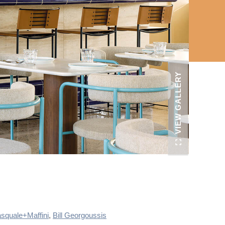
VIEW GALLERY
squale+Maffini
,
Bill Georgoussis