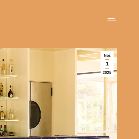
Νοέ
1
2025