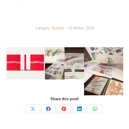
Category:
Events
15 Μαΐου, 2024
Share this post!
Share
Share
Share
Share
Share
on
on
on
on
on