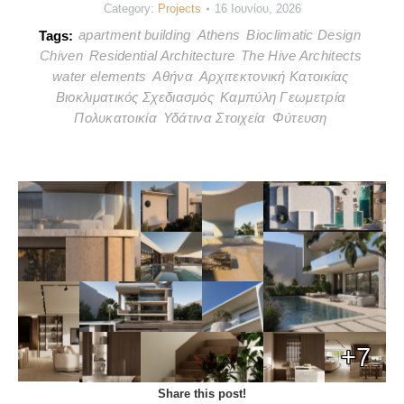
Category:
Projects
16 Ιουνίου, 2026
apartment building
Athens
Bioclimatic Design
Tags:
Chiven
Residential Architecture
The Hive Architects
water elements
Αθήνα
Αρχιτεκτονική Κατοικίας
Βιοκλιματικός Σχεδιασμός
Καμπύλη Γεωμετρία
Πολυκατοικία
Υδάτινα Στοιχεία
Φύτευση
+7
Share this post!