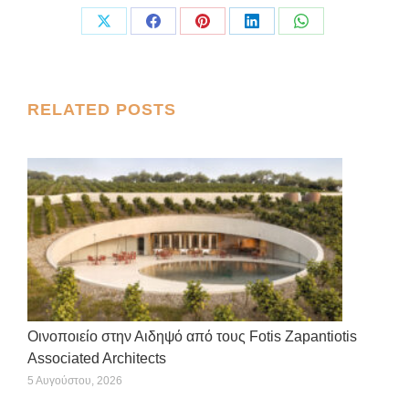
Share
Share
Share
Share
Share
on
on
on
on
on
X
Facebook
Pinterest
LinkedIn
WhatsApp
Post
RELATED POSTS
navigation
Οινοποιείο στην Αιδηψό από τους Fotis Zapantiotis
Associated Architects
5 Αυγούστου, 2026