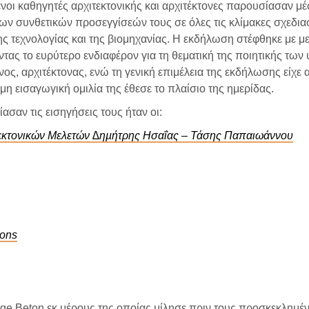
μένοι καθηγητές αρχιτεκτονικής και αρχιτέκτονες παρουσίασαν 
ν συνθετικών προσεγγίσεών τους σε όλες τις κλίμακες σχεδιασ
ης τεχνολογίας και της βιομηχανίας. Η εκδήλωση στέφθηκε με μ
ας το ευρύτερο ενδιαφέρον για τη θεματική της ποιητικής των 
ος, αρχιτέκτονας, ενώ τη γενική επιμέλεια της εκδήλωσης είχε 
 εισαγωγική ομιλία της έθεσε το πλαίσιο της ημερίδας.
σαν τις εισηγήσεις τους ήταν οι:
εκτονικών Μελετών ∆ηµήτρης Ησαΐας – Τάσης Παπαιωάννου
ions
ge Beton εκ μέρους της οποίας μίλησε πριν τους προσκεκλημέ