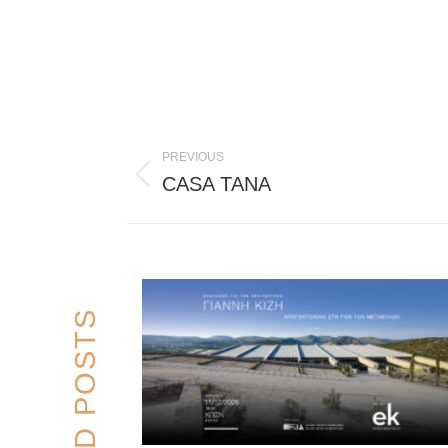
Post
PREVIOUS
navigation
CASA TANA
Previous
post:
RELATED POSTS