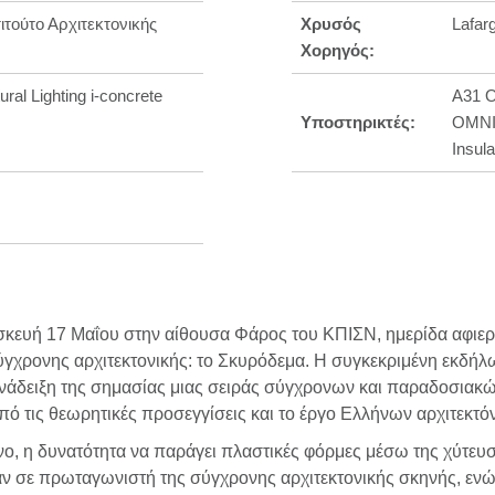
ιτούτο Αρχιτεκτονικής
Χρυσός
Lafar
Χορηγός:
ural Lighting i-concrete
A31 
Υποστηρικτές:
OMNIA
Insul
σκευή 17 Μαΐου στην αίθουσα Φάρος του ΚΠIΣΝ, ημερίδα αφιερω
σύγχρονης αρχιτεκτονικής: το Σκυρόδεμα. Η συγκεκριμένη εκδή
 ανάδειξη της σημασίας μιας σειράς σύγχρονων και παραδοσιακ
 από τις θεωρητικές προσεγγίσεις και το έργο Ελλήνων αρχιτεκτό
, η δυνατότητα να παράγει πλαστικές φόρμες μέσω της χύτευσή
ξαν σε πρωταγωνιστή της σύγχρονης αρχιτεκτονικής σκηνής, εν