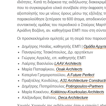
ιδιότητες. Κατά τη διάρκεια της εκδήλωσης διακεκρι
που το συγκεκριμένο υλικό συνέβαλε στην έκφραση τω
αξιοποίησής του με νέους όρους μέσω της εξέλιξης τ
παρακολούθησε ξεπέρασε τα 600 άτομα, αποδεικνύοντ
συντακτικής ομάδας του περιοδικού ο Σταύρος Μαρτίν
Αριάδνη Βοζάνη, αν. καθηγήτρια ΕΜΠ που στη σύντομη
Οι προσκεκλημένοι ομιλητές με τη σειρά που παρουσία
Δημήτρης Ησαΐας, καθηγητής ΕΜΠ |
Οµάδα Αρχιτ
Παναγιώτης Τσακόπουλος, Δρ. αρχιτέκτων
Γιώργος Αγγελής, επ. καθηγητής ΕΜΠ
Λαέρτης Βασιλείου
LAAV Architects
Μαρία Παπαφίγκου,
Ooak Architects
Κατερίνα Γρηγοροπούλου,
A Future Perfect
Πραξιτέλης Κονδύλης,
A31 Architecture Construct
Δημήτρης Ποτηρόπουλος
Potiropoulos+Partners
Μαρία Κοκκίνου,
Kokkinou-Kourkoulas Architects
Αλέξανδρος Βαΐτσος,
Deca Architecture
Χρυσός Χορηγός της εκδήλωσης ήταν η εταιρία Lafar