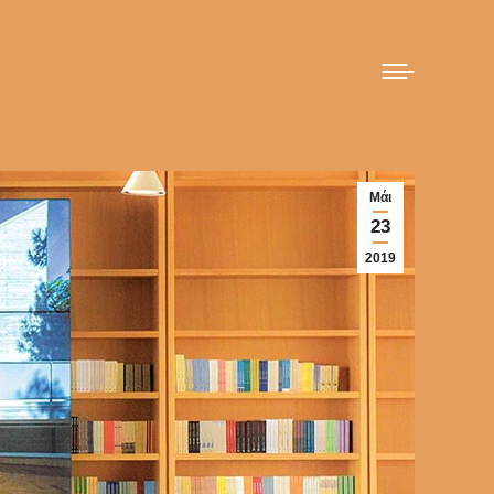
Μάι
23
2019