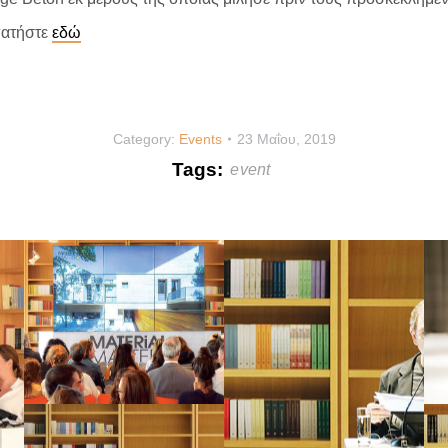
πατήστε
εδώ
Category:
Events
23 Μαΐου, 2019
Tags:
event