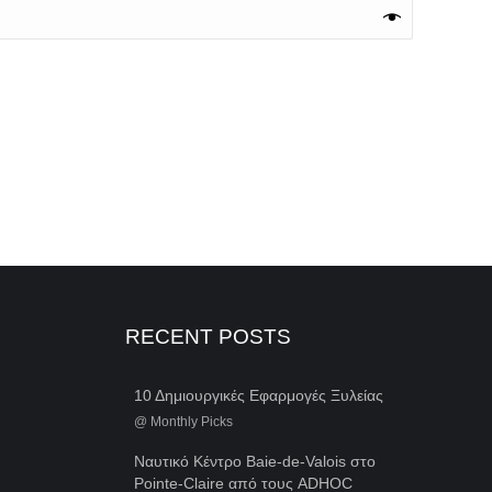
RECENT POSTS
10 Δημιουργικές Εφαρμογές Ξυλείας
@
Monthly Picks
Ναυτικό Κέντρο Baie-de-Valois στο
Pointe-Claire από τους ADHOC