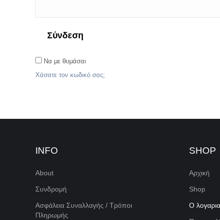
Σύνδεση
Να με θυμάσαι
Χάσατε τον κωδικό σας;
INFO
SHOP
About
Αρχική
Συνδρομή
Shop
Ασφάλεια Συναλλαγής / Τρόποι
Ο λογαρι
Πληρωμής