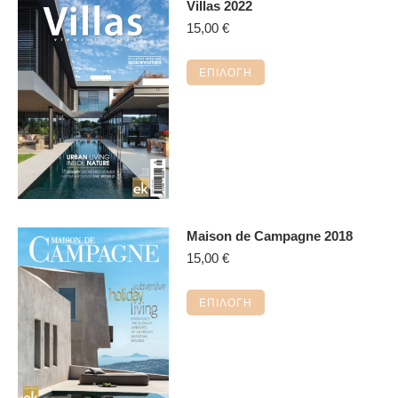
Villas 2022
15,00
€
Αυτό
ΕΠΙΛΟΓΉ
το
προϊόν
έχει
πολλαπλές
παραλλαγές.
Οι
επιλογές
Maison de Campagne 2018
μπορούν
15,00
€
να
επιλεγούν
Αυτό
στη
ΕΠΙΛΟΓΉ
το
σελίδα
προϊόν
του
έχει
προϊόντος
πολλαπλές