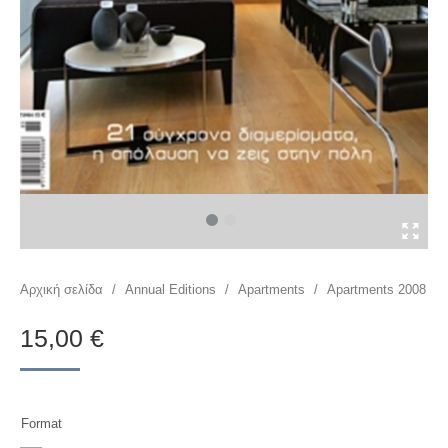
You are here:
Αρχική σελίδα
/
Annual Editions
/
Apartments
/
Apartments 2008
15,00
€
Format