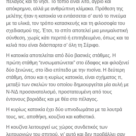
πέλαγος και το νησί. Το τοπίο είναι λιτό, άγριο και
απόκρημνο, αλλά με ανθρώπινη κλίμακα. Πρόθεση της
μελέτης ήταν η κατοικία να εντάσσεται σ’ αυτό το πνεύμα
με τα υλικά, τον τρόπο κατασκευής και τη φιλοσοφία του
σχεδιασμού της. Έτσι, το σπίτι αποτελεί μια μινιμαλιστική
σύνθεση, χωρίς κάτι περιττό ή επιτηδευμένο, όπως και τα
κελιά που είναι διάσπαρτα σ’ όλη τη Σέριφο.
Η κατοικία αποτελείται από δύο βασικές στάθμες. Η
πρώτη στάθμη “ενσωματώνεται” στο έδαφος και φιλοξενεί
δύο ξενώνες, στο ίδιο επίπεδο με την πισίνα. Η δεύτερη
στάθμη, όπου και η κυρίως κατοικία, είναι σχήματος π,
μεταξύ των σκελών του οποίου δημιουργείται μία αυλή με
Ν-ΝΔ προσανατολισμό, προστατευμένη από τους
έντονους βοριάδες και με θέα στο πέλαγος.
Η κυρίως κατοικία έχει δύο υπνοδωμάτια με τα λουτρά
τους, wc, αποθήκη, κουζίνα και καθιστικό.
Η κουζίνα λειτουργεί ως χώρος συνδετικός των
λειτουργιών του σπιτιού, γι’ αυτό και δεν προβάλλει σαν