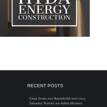
RECENT POSTS
Casa Gruta στο Βαγιαδολίδ από τους
Salvador Román και Adela Mortera