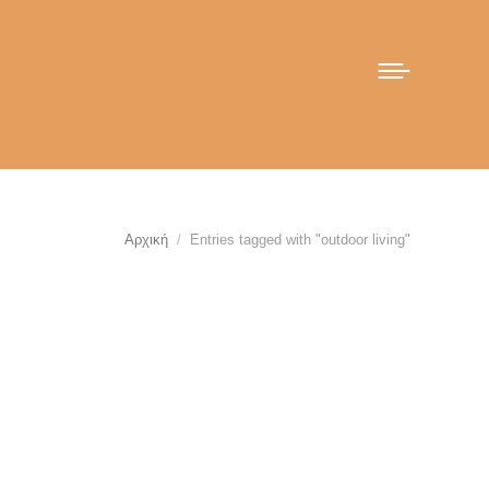
You are here:
Αρχική
Entries tagged with "outdoor living"