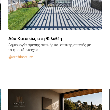
Δύο Κατοικίες στη Φιλοθέη
Δημιουργία άμεσης απτικής και οπτικής επαφής με
τα φυσικά στοιχεία
architecture