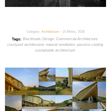
Category:
Architecture
15 Μαΐου, 2026
Bioclimatic Design
Commercial Architecture
Tags:
courtyard architecture
natural ventilation
passive cooling
sustainable architecture