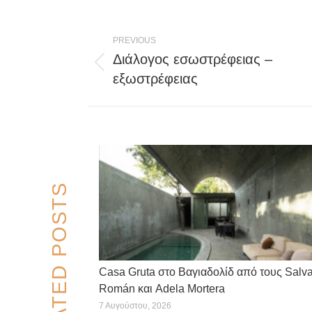
Post
PREVIOUS
navigation
Διάλογος εσωστρέφειας –
Previous
εξωστρέφειας
post:
RELATED POSTS
Casa Gruta στο Βαγιαδολίδ από τους Salv
Román και Adela Mortera
7 Αυγούστου, 2026