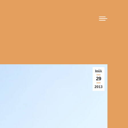
Ιούλ
29
2013