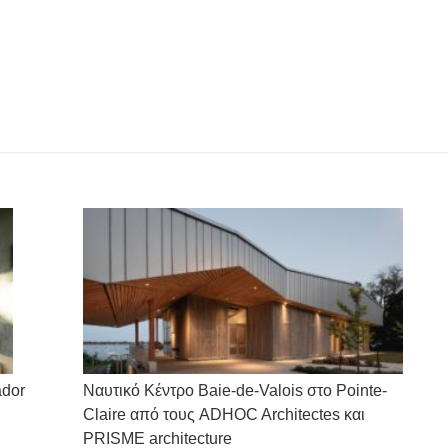
X
Facebook
Pinterest
LinkedIn
WhatsApp
Next
post:
ador
Ναυτικό Κέντρο Baie-de-Valois στο Pointe-
Claire από τους ADHOC Architectes και
PRISME architecture