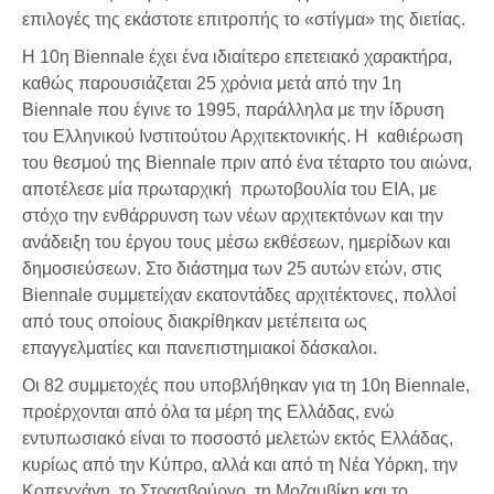
επιλογές της εκάστοτε επιτροπής το «στίγμα» της διετίας.
Η 10η Biennale έχει ένα ιδιαίτερο επετειακό χαρακτήρα,
καθώς παρουσιάζεται 25 χρόνια μετά από την 1η
Biennale που έγινε το 1995, παράλληλα με την ίδρυση
του Ελληνικού Ινστιτούτου Αρχιτεκτονικής. Η καθιέρωση
του θεσμού της Biennale πριν από ένα τέταρτο του αιώνα,
αποτέλεσε μία πρωταρχική πρωτοβουλία του ΕΙΑ, με
στόχο την ενθάρρυνση των νέων αρχιτεκτόνων και την
ανάδειξη του έργου τους μέσω εκθέσεων, ημερίδων και
δημοσιεύσεων. Στο διάστημα των 25 αυτών ετών, στις
Biennale συμμετείχαν εκατοντάδες αρχιτέκτονες, πολλοί
από τους οποίους διακρίθηκαν μετέπειτα ως
επαγγελματίες και πανεπιστημιακοί δάσκαλοι.
Οι 82 συμμετοχές που υποβλήθηκαν για τη 10η Biennale,
προέρχονται από όλα τα μέρη της Ελλάδας, ενώ
εντυπωσιακό είναι το ποσοστό μελετών εκτός Ελλάδας,
κυρίως από την Κύπρο, αλλά και από τη Νέα Υόρκη, την
Κοπεγχάγη, το Στρασβούργο, τη Μοζαμβίκη και το