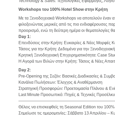
Technology & Sales: Τεχνολογικές Εφαρμογές, Λογ
Workshops του 100% Hotel Show στην Κρήτη
Με τα Ξενοδοχειακά Workshops να αποτελούν έναν α
φιλοξενώντας μερικές από τις πιο ενδιαφέρουσες πα
προορισμό, ενώ τη δεύτερη ημέρα οι θεματολογίες θα
Day 1:
Επενδύσεις στην Κρήτη: Ευκαιρίες & Νέες Μορφές 
Τάσεις για την Κρήτη: Δεδομένα για την Ξενοδοχειακ
Κρητική Ξενοδοχειακή Επιχειρηματικότητα: Case Stu
Η Αγορά των Βιλών στην Κρήτη: Τάσεις & Νέες Απαιτ
Day 2:
Pre-Οpening της Σεζόν: Βασικές Διαδικασίες & Συμβ
Κανάλια Πωλήσεων: Έλεγχος & Αναθέρμανση
Στρατηγική Προσφορών: Προετοιμασία Πλάνου & Ενέ
Last Minute Προσωπικό: Πηγές & Τεχνικές Προσέλκ
———————————————————————
Θέλεις να επισκεφθείς τη Seasonal Edition του 100
Σημείωσε τις ημερομηνίες: Σάββατο 13 Απριλίου – Κ