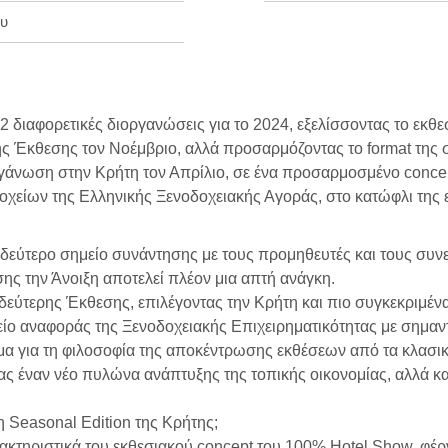
ου
2 διαφορετικές διοργανώσεις για το 2024, εξελίσσοντας το εκθε
ς Έκθεσης τον Νοέμβριο, αλλά προσαρμόζοντας το format της στ
ργάνωση στην Κρήτη τον Απρίλιο, σε ένα προσαρμοσμένο concep
οχείων της Ελληνικής Ξενοδοχειακής Αγοράς, στο κατώφλι της 
α δεύτερο σημείο συνάντησης με τους προμηθευτές και τους συνε
ης την Άνοιξη αποτελεί πλέον μια απτή ανάγκη.
εύτερης Έκθεσης, επιλέγοντας την Κρήτη και πιο συγκεκριμένα
ίο αναφοράς της Ξενοδοχειακής Επιχειρηματικότητας με σημαντ
μα για τη φιλοσοφία της αποκέντρωσης εκθέσεων από τα κλασι
ς έναν νέο πυλώνα ανάπτυξης της τοπικής οικονομίας, αλλά κα
η Seasonal Edition της Κρήτης;
ρακτηριστικά του εκθεσιακού concept του 100% Hotel Show, φέ