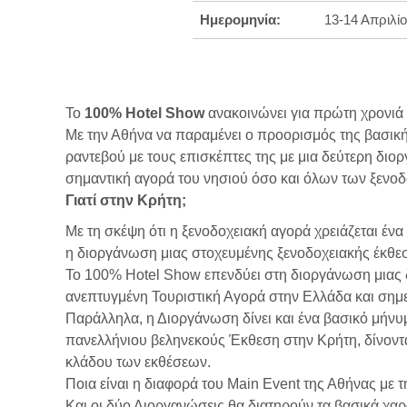
Ημερομηνία:
13-14 Απριλί
Το
100% Hotel Show
ανακοινώνει για πρώτη χρονιά 
Με την Αθήνα να παραμένει ο προορισμός της βασική
ραντεβού με τους επισκέπτες της με μια δεύτερη διο
σημαντική αγορά του νησιού όσο και όλων των ξενοδ
Γιατί στην Κρήτη;
Με τη σκέψη ότι η ξενοδοχειακή αγορά χρειάζεται έν
η διοργάνωση μιας στοχευμένης ξενοδοχειακής έκθεσ
Το 100% Hotel Show επενδύει στη διοργάνωση μιας δ
ανεπτυγμένη Τουριστική Αγορά στην Ελλάδα και σημε
Παράλληλα, η Διοργάνωση δίνει και ένα βασικό μήνυ
πανελλήνιου βεληνεκούς Έκθεση στην Κρήτη, δίνοντα
κλάδου των εκθέσεων.
Ποια είναι η διαφορά του Main Event της Αθήνας με τ
Και οι δύο Διοργανώσεις θα διατηρούν τα βασικά χα