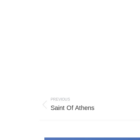
Post
PREVIOUS
navigation
Saint Of Athens
Previous
post: