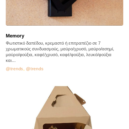
Memory
Φωτιστικό δαπέδου, κρεμαστό ή επιτραπέζιο σε 7
χρωματικούς συνδυασμούς, μαύρο/χρυσό, μαύρο/ασημί,
μαύρο/φούξια, καφέ/χρυσό, καφέ/φούξια, λευκό/φούξια
και…
trends
,
trends