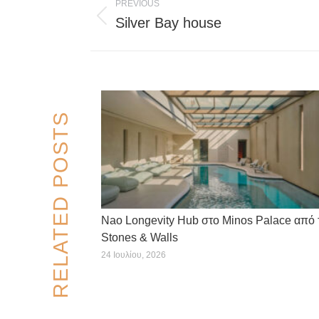
PREVIOUS
navigation
Silver Bay house
Previous
post:
RELATED POSTS
Nao Longevity Hub στο Minos Palace από 
Stones & Walls
24 Ιουλίου, 2026