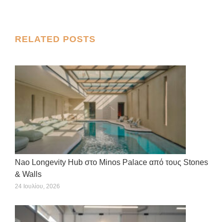
on
on
on
on
on
X
Facebook
Pinterest
LinkedIn
WhatsApp
Post
RELATED POSTS
navigation
Nao Longevity Hub στο Minos Palace από τους Stones
& Walls
24 Ιουλίου, 2026