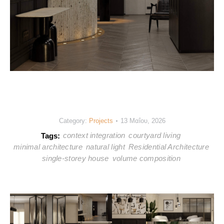
Category:
Projects
13 Μαΐου, 2026
context integration
courtyard living
Tags:
minimal architecture
natural light
Residential Architecture
single-storey house
volume composition