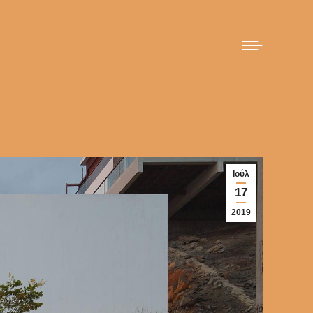
Ιούλ
17
2019