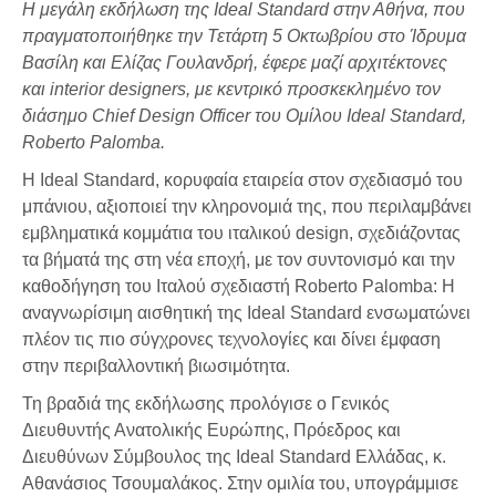
Η μεγάλη εκδήλωση της
Ideal
Standard
στην Αθήνα, που
πραγματοποιήθηκε την Τετάρτη 5 Οκτωβρίου στο Ίδρυμα
Βασίλη και Ελίζας Γουλανδρή, έφερε μαζί αρχιτέκτονες
και
interior
designers
, με κεντρικό προσκεκλημένο τον
διάσημο
Chief
Design
Officer
του Ομίλου
Ideal
Standard
,
Roberto
Palomba
.
Η Ideal Standard, κορυφαία εταιρεία στον σχεδιασμό του
μπάνιου, αξιοποιεί την κληρονομιά της, που περιλαμβάνει
εμβληματικά κομμάτια του ιταλικού design, σχεδιάζοντας
τα βήματά της στη νέα εποχή, με τον συντονισμό και την
καθοδήγηση του Ιταλού σχεδιαστή Roberto Palomba: Η
αναγνωρίσιμη αισθητική της Ideal Standard ενσωματώνει
πλέον τις πιο σύγχρονες τεχνολογίες και δίνει έμφαση
στην περιβαλλοντική βιωσιμότητα.
Τη βραδιά της εκδήλωσης προλόγισε ο Γενικός
Διευθυντής Ανατολικής Ευρώπης, Πρόεδρος και
Διευθύνων Σύμβουλος της Ideal Standard Ελλάδας, κ.
Αθανάσιος Τσουμαλάκος. Στην ομιλία του, υπογράμμισε