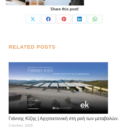
Share this post!
Share
Share
Share
Share
Share
on
on
on
on
on
X
Facebook
Pinterest
LinkedIn
WhatsApp
Post
RELATED POSTS
navigation
Γιάννης Κίζης | Αρχιτεκτονική στη ροή των μεταβολών.
2 Ιουλίου, 2026