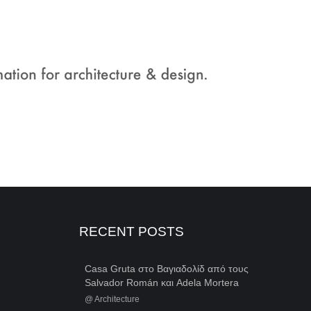
RECENT POSTS
Casa Gruta στο Βαγιαδολίδ από τους
Salvador Román και Adela Mortera
@
Architecture