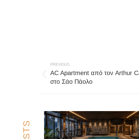
Post
PREVIOUS
navigation
AC Apartment από τον Arthur 
Previous
στο Σάο Πάολο
post: