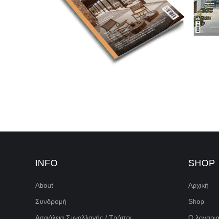
INFO
SHOP
About
Αρχική
Συνδρομή
Shop
Ασφάλεια Συναλλαγής / Τρόποι
Ο λογαρι