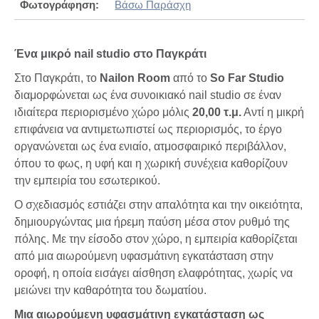
Φωτογράφηση:
Βάσω Παράσχη
Ένα μικρό nail studio στο Παγκράτι
Στο Παγκράτι, το
Nailon Room
από το
S
o F
ar Studio
διαμορφώνεται ως ένα συνοικιακό nail studio σε έναν
ιδιαίτερα περιορισμένο χώρο μόλις
20,00 τ.μ.
Αντί η μικρή
επιφάνεια να αντιμετωπιστεί ως περιορισμός, το έργο
οργανώνεται ως ένα ενιαίο, ατμοσφαιρικό περιβάλλον,
όπου το φως, η υφή και η χωρική συνέχεια καθορίζουν
την εμπειρία του εσωτερικού.
Ο σχεδιασμός εστιάζει στην απαλότητα και την οικειότητα,
δημιουργώντας μια ήρεμη παύση μέσα στον ρυθμό της
πόλης. Με την είσοδο στον χώρο, η εμπειρία καθορίζεται
από μια αιωρούμενη υφασμάτινη εγκατάσταση στην
οροφή, η οποία εισάγει αίσθηση ελαφρότητας, χωρίς να
μειώνει την καθαρότητα του δωματίου.
Μια αιωρούμενη υφασμάτινη εγκατάσταση ως