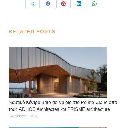
Share
Share
Share
Share
Share
on
on
on
on
on
X
Facebook
Pinterest
LinkedIn
WhatsApp
Post
RELATED POSTS
navigation
Ναυτικό Κέντρο Baie-de-Valois στο Pointe-Claire από
τους ADHOC Architectes και PRISME architecture
6 Αυγούστου, 2026