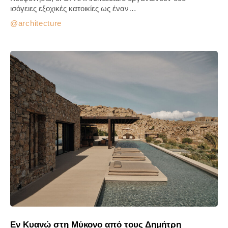
ισόγειες εξοχικές κατοικίες ως έναν…
architecture
Εν Κυανώ στη Μύκονο από τους Δημήτρη