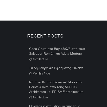
RECENT POSTS
Casa Gruta στο Βαγιαδολίδ από τους
Salvador Román και Adela Mortera
@
Architecture
10 Δημιουργικές Εφαρμογές Ξυλείας
@
Monthly Picks
Ναυτικό Κέντρο Baie-de-Valois στο
Pointe-Claire από τους ADHOC
Architectes και PRISME architecture
@
Architecture
Οινοποιείο στην Αιδηψό από τους