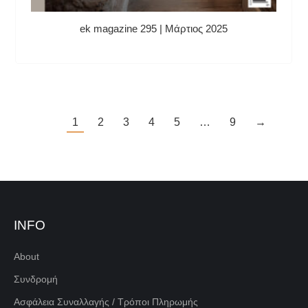
ek magazine 295 | Mάρτιος 2025
1
2
3
4
5
…
9
→
INFO
About
Συνδρομή
Ασφάλεια Συναλλαγής / Τρόποι Πληρωμής