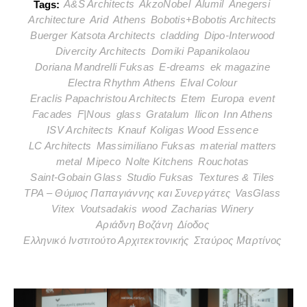
A&S Architects
AkzoNobel
Alumil
Anegersi
Tags:
Architecture
Arid
Athens
Bobotis+Bobotis Architects
Buerger Katsota Architects
cladding
Dipo-Interwood
Divercity Architects
Domiki Papanikolaou
Doriana Mandrelli Fuksas
E-dreams
ek magazine
Electra Rhythm Athens
Elval Colour
Eraclis Papachristou Architects
Etem
Europa
event
Facades
F|Nous
glass
Gratalum
Ilicon
Inn Athens
ISV Architects
Knauf
Koligas Wood Essence
LC Architects
Massimiliano Fuksas
material matters
metal
Mipeco
Nolte Kitchens
Rouchotas
Saint-Gobain Glass
Studio Fuksas
Textures & Tiles
TPA – Θύμιος Παπαγιάννης και Συνεργάτες
VasGlass
Vitex
Voutsadakis
wood
Zacharias Winery
Αριάδνη Βοζάνη
Δίοδος
Ελληνικό Ινστιτούτο Αρχιτεκτονικής
Σταύρος Μαρτίνος