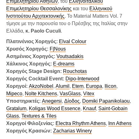
Επιμελητηρίου Αθηνών
, του
Ελληνοϊταλικού
Επιμελητηρίου Θεσσαλονίκης
και του
Ελληνικού
Ινστιτούτου Αρχιτεκτονικής
. Το Material Matters Vol. 7
τίμησε με την παρουσία του ο Πρέσβης της Ιταλίας στην
Ελλάδα,
κ. Paolo Cuculi
.
Πλατινένιος Χορηγός:
Elval Colour
Χρυσός Χορηγός:
F|Nous
Ασημένιος Χορηγός:
Voutsadakis
Χάλκινος Χορηγός:
E-dreams
Χορηγός Stage Design:
Rouchotas
Χορηγός Cocktail Event:
Dipo-Interwood
Χορηγοί:
AkzoNobel
,
Alumil
,
Etem
,
Europa
,
Ilicon
,
Mipeco
,
Nolte Kitchens
,
VasGlass
,
Vitex
Υποστηρικτές:
Anegersi
,
Δίοδος
,
Domiki Papanikolaou
,
Gratalum
,
Koligas Wood Essence
,
Knauf
,
Saint-Gobain
Glass
,
Textures & Tiles
Χορηγοί Φιλοξενίας:
Electra Rhythm Athens
,
Inn Athens
Χορηγός Κρασιών:
Zacharias Winery