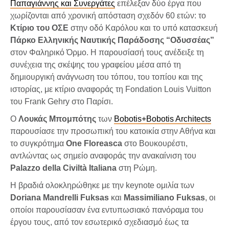
Παπαγιάννης και Συνεργάτες
επέλεξαν δύο έργα που
χωρίζονται από χρονική απόσταση σχεδόν 60 ετών: το
Κτίριο του ΟΣΕ
στην οδό Καρόλου και το υπό κατασκευή
Πάρκο Ελληνικής Ναυτικής Παράδοσης “Οδυσσέας”
στον Φαληρικό Όρμο. Η παρουσίασή τους ανέδειξε τη
συνέχεια της σκέψης του γραφείου μέσα από τη
δημιουργική ανάγνωση του τόπου, του τοπίου και της
ιστορίας, με κτίριο αναφοράς τη Fondation Louis Vuitton
του Frank Gehry στο Παρίσι.
Ο
Λουκάς Μπομπότης
των
Bobotis+Bobotis Architects
παρουσίασε την προσωπική του κατοικία στην Αθήνα και
το συγκρότημα
One Floreasca
στο Βουκουρέστι,
αντλώντας ως σημείο αναφοράς την ανακαίνιση του
Palazzo della Civiltà Italiana
στη Ρώμη.
Η βραδιά ολοκληρώθηκε με την keynote ομιλία των
Doriana Mandrelli Fuksas
και
Massimiliano Fuksas
, οι
οποίοι παρουσίασαν ένα εντυπωσιακό πανόραμα του
έργου τους, από τον εσωτερικό σχεδιασμό έως τα