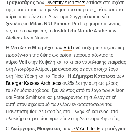
Τραβασάρος
των
Divercity Architects
εστίασε στη σχέση
της ορατότητας με την κίνηση του σώματος, μέσα από το
κτίριο γραφείων στη Λεωφόρο Συγγρού και το νέο
ξενοδοχείο
Mitsis N’U Piraeus Port
, χρησιμοποιώντας
ως κτίριο αναφοράς το
Institut du Monde Arabe
των
Ateliers Jean Nouvel.
Η
Ματίλντα Μπεράχα
των
Arid
ανέπτυξε μια στοχαστική
προσέγγιση της όψης ως ορίου, παρουσιάζοντας το
κτίριο
Veil
στην Κυψέλη και το κτίριο ναυτιλιακής εταιρείας
στη Λεωφόρο Αλίμου, με αναφορές σε αντίστοιχα έργα
στη Νέα Υόρκη και το Παρίσι. Η
Δήμητρα Κατσώτα
των
Buerger Katsota Architects
ανέδειξε την όψη ως μέρος
του δημόσιου χώρου, ξεκινώντας από το έργο των Alison
και Peter Smithson και μεταφέροντας τη συλλογιστική
αυτή στον σχεδιασμό των νέων εγκαταστάσεων του
Πανεπιστημίου Λευκωσίας στο Ελληνικό και ενός υπό
ολοκλήρωση κτιρίου γραφείων στη Λεωφόρο Κηφισίας.
Ο
Ανάργυρος Μουγιάκος
των
ISV Architects
προσέγγισε