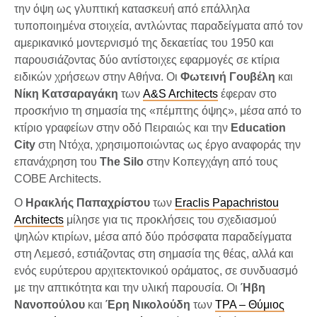
την όψη ως γλυπτική κατασκευή από επάλληλα
τυποποιημένα στοιχεία, αντλώντας παραδείγματα από τον
αμερικανικό μοντερνισμό της δεκαετίας του 1950 και
παρουσιάζοντας δύο αντίστοιχες εφαρμογές σε κτίρια
ειδικών χρήσεων στην Αθήνα. Οι
Φωτεινή Γουβέλη
και
Νίκη Κατσαραγάκη
των
A&S Architects
έφεραν στο
προσκήνιο τη σημασία της «πέμπτης όψης», μέσα από το
κτίριο γραφείων στην οδό Πειραιώς και την
Education
City
στη Ντόχα, χρησιμοποιώντας ως έργο αναφοράς την
επανάχρηση του
The Silo
στην Κοπεγχάγη από τους
COBE Architects.
Ο
Ηρακλής Παπαχρίστου
των
Eraclis Papachristou
Architects
μίλησε για τις προκλήσεις του σχεδιασμού
ψηλών κτιρίων, μέσα από δύο πρόσφατα παραδείγματα
στη Λεμεσό, εστιάζοντας στη σημασία της θέας, αλλά και
ενός ευρύτερου αρχιτεκτονικού οράματος, σε συνδυασμό
με την απτικότητα και την υλική παρουσία. Οι
Ήβη
Νανοπούλου
και
Έρη Νικολούδη
των
TPA – Θύμιος