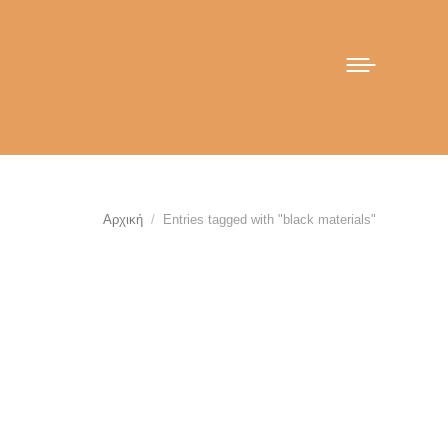
You are here:
Αρχική
Entries tagged with "black materials"