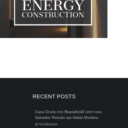
RECENT POSTS
Casa Gruta στο Βαγιαδολίδ από τους
Salvador Román και Adela Mortera
@
Architecture