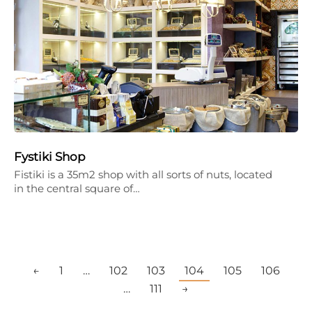
Fystiki Shop
Fistiki is a 35m2 shop with all sorts of nuts, located
in the central square of…
←
1
…
102
103
104
105
106
…
111
→