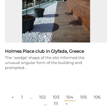
Holmes Place club in Glyfada, Greece
The ‘wedge’ shape of the site informed the
unusual angular form of the building and
prompted…
←
1
…
102
103
104
105
106
…
111
→