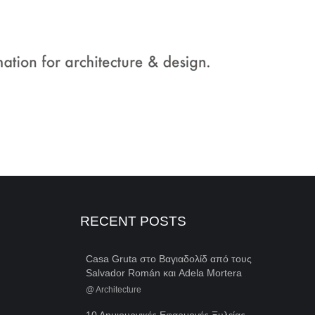
RECENT POSTS
Casa Gruta στο Βαγιαδολίδ από τους
Salvador Román και Adela Mortera
@
Architecture
10 Δημιουργικές Εφαρμογές Ξυλείας