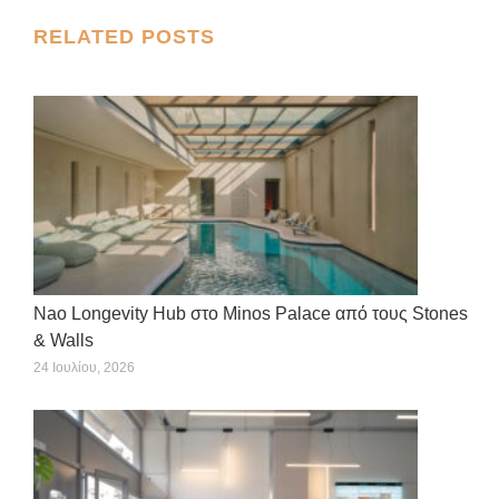
X
Facebook
Pinterest
LinkedIn
WhatsApp
Post
RELATED POSTS
navigation
Nao Longevity Hub στο Minos Palace από τους Stones
& Walls
24 Ιουλίου, 2026