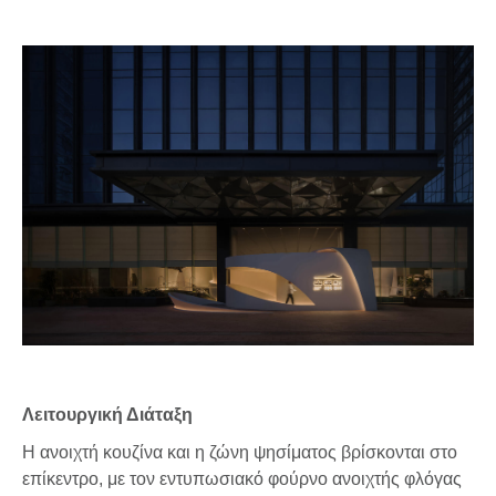
Λειτουργική Διάταξη
Η ανοιχτή κουζίνα και η ζώνη ψησίματος βρίσκονται στο
επίκεντρο, με τον εντυπωσιακό φούρνο ανοιχτής φλόγας