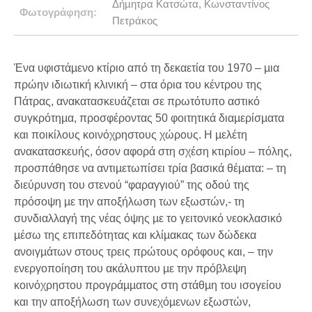
Δήµητρα Κατσώτα, Κωνσταντίνος
Φωτογράφηση:
Πετράκος
Ένα υφιστάµενο κτίριο από τη δεκαετία του 1970 – µια
πρώην ιδιωτική κλινική – στα όρια του κέντρου της
Πάτρας, ανακατασκευάζεται σε πρωτότυπο αστικό
συγκρότηµα, προσφέροντας 50 φοιτητικά διαµερίσµατα
και ποικίλους κοινόχρηστους χώρους. Η µελέτη
ανακατασκευής, όσον αφορά στη σχέση κτιρίου – πόλης,
προσπάθησε να αντιµετωπίσει τρία βασικά θέµατα: – τη
διεύρυνση του στενού “φαραγγιού” της οδού της
πρόσοψη µε την αποξήλωση των εξωστών,- τη
συνδιαλλαγή της νέας όψης µε το γειτονικό νεοκλασικό
µέσω της επιπεδότητας και κλίµακας των δώδεκα
ανοιγµάτων στους τρεις πρώτους ορόφους και, – την
ενεργοποίηση του ακάλυπτου µε την πρόβλεψη
κοινόχρηστου προγράµµατος στη στάθµη του ισογείου
και την αποξήλωση των συνεχόµενων εξωστών,