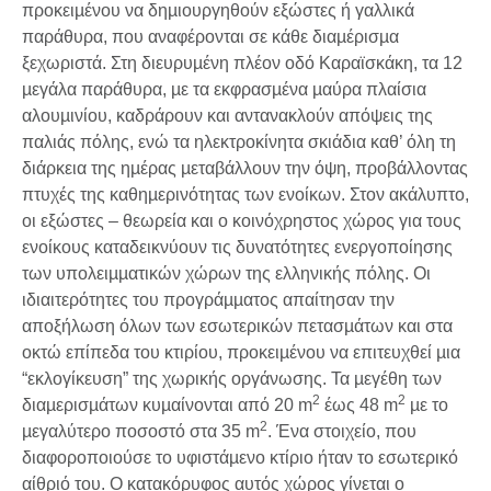
προκειµένου να δηµιουργηθούν εξώστες ή γαλλικά
παράθυρα, που αναφέρονται σε κάθε διαµέρισµα
ξεχωριστά. Στη διευρυµένη πλέον οδό Καραϊσκάκη, τα 12
µεγάλα παράθυρα, µε τα εκφρασµένα µαύρα πλαίσια
αλουµινίου, καδράρουν και αντανακλούν απόψεις της
παλιάς πόλης, ενώ τα ηλεκτροκίνητα σκιάδια καθ’ όλη τη
διάρκεια της ηµέρας µεταβάλλουν την όψη, προβάλλοντας
πτυχές της καθηµερινότητας των ενοίκων. Στον ακάλυπτο,
οι εξώστες – θεωρεία και ο κοινόχρηστος χώρος για τους
ενοίκους καταδεικνύουν τις δυνατότητες ενεργοποίησης
των υπολειµµατικών χώρων της ελληνικής πόλης. Οι
ιδιαιτερότητες του προγράµµατος απαίτησαν την
αποξήλωση όλων των εσωτερικών πετασµάτων και στα
οκτώ επίπεδα του κτιρίου, προκειµένου να επιτευχθεί µια
“εκλογίκευση” της χωρικής οργάνωσης. Τα µεγέθη των
2
2
διαµερισµάτων κυµαίνονται από 20 m
έως 48 m
µε το
2
µεγαλύτερο ποσοστό στα 35 m
. Ένα στοιχείο, που
διαφοροποιούσε το υφιστάµενο κτίριο ήταν το εσωτερικό
αίθριό του. Ο κατακόρυφος αυτός χώρος γίνεται ο