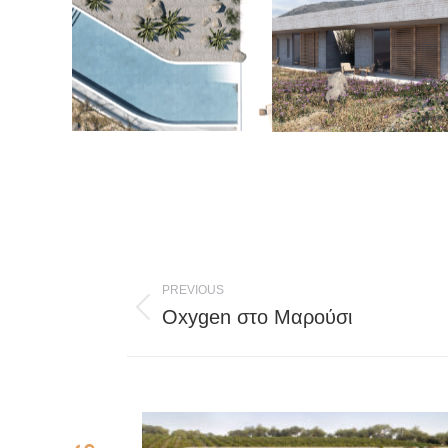
Post
PREVIOUS
navigation
Oxygen στο Μαρούσι
Previous
post: