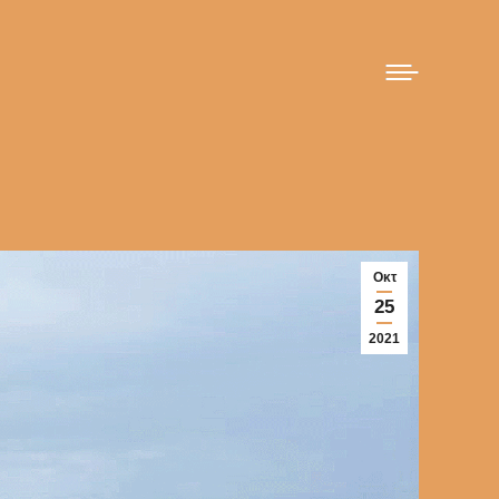
Οκτ
25
2021