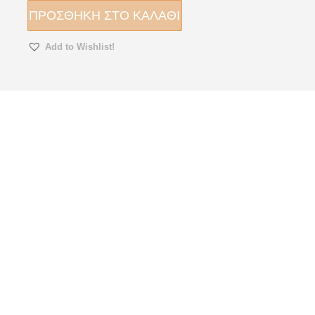
Δεκέμβριος
ΠΡΟΣΘΉΚΗ ΣΤΟ ΚΑΛΆΘΙ
2016
ποσότητα
Add to Wishlist!