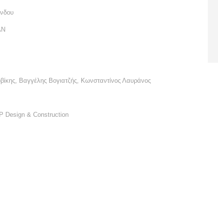
ύνδου
AN
οβίκης, Βαγγέλης Βογιατζής, Κωνσταντίνος Λαυράνος
P Design & Construction