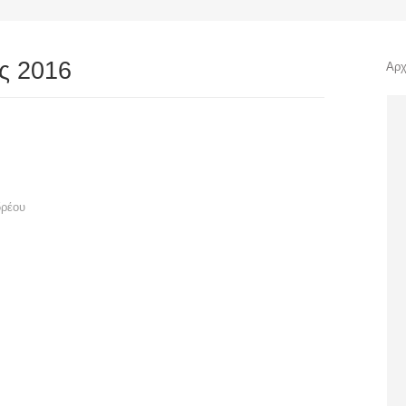
ς 2016
You
Αρχ
δρέου