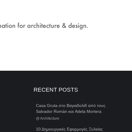
RECENT POSTS
Casa Gruta στο Βαγιαδολίδ από τους
Salvador Román και Adela Mortera
@
Architecture
10 Δημιουργικές Εφαρμογές Ξυλείας