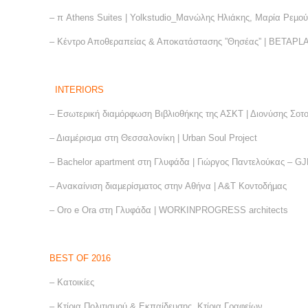
– π Athens Suites | Yolkstudio_Μανώλης Ηλιάκης, Μαρία Ρεµο
– Κέντρο Αποθεραπείας & Αποκατάστασης ”Θησέας” | BETAPL
INTERIORS
– Εσωτερική διαµόρφωση Βιβλιοθήκης της ΑΣΚΤ | Διονύσης Σοτ
– Διαµέρισµα στη Θεσσαλονίκη | Urban Soul Project
– Bachelor apartment στη Γλυφάδα | Γιώργος Παντελούκας – GJ
– Ανακαίνιση διαµερίσµατος στην Αθήνα | Α&Τ Κοντοδήµας
– Oro e Οra στη Γλυφάδα | WORKINPROGRESS architects
ΒΕST OF 2016
– Kατοικίες
– Κτίρια Πολιτισµού & Εκπαίδευσης, Κτίρια Γραφείων