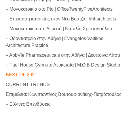
– Μονοκατοικία στο Ρίο | OfficeTwentyFiveArchitects
– Επέκταση κατοικίας στον Νέο Βουτζά | hhharchitects
– Μονοκατοικία στη Λεμεσό | Ναταλία Χριστοδούλου
– Οδοντιατρείο στην Αθήνα | Εvangelos Valtikos
Architecture Practice
– AbbVie Pharmaceuticals στην Αθήνα | ∆έσποινα Λίτσα
– Fuel House Gym στη Λευκωσία | M.O.B Design Studio
BEST OF 2021
CURRENT TRENDS
Επιμέλεια: Κωνσταντίνος Βουτουφιανάκης-Πετρόπουλος
– Ξύλινες Επενδύσεις