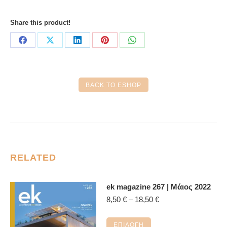
Share this product!
Share
Share
Share
Share
Share
on
on
on
on
on
Facebook
X
LinkedIn
Pinterest
WhatsApp
BACK TO ESHOP
RELATED
ek magazine 267 | Μάιος 2022
Price
8,50
€
–
18,50
€
range:
8,50 €
Αυτό
ΕΠΙΛΟΓΉ