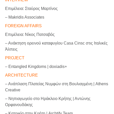
Επιμέλεια: Σταύρος Μαρτίνος
– Μakridis Associates
FOREIGN AFFAIRS
Επιμέλεια: Νίκος Πατσαβός
– Ανάκτηση ορεινού καταφυγίου Casa Cinsc στις Ιταλικές
Άλπεις
PROJECT
– Entangled Kingdoms | doxiadis+
ARCHITECTURE
– Ανάπλαση Πλατείας Νυµφών στη Βουλιαγµένη | Athens
Creative
– Νηπιαγωγείο στο Ηράκλειο Κρήτης | Αντώνης
Ορφανουδάκης
– Κατοικία στην Κρήτη | Archtify Team