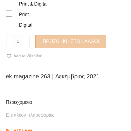
Print & Digital
Print
Digital
ek
ΠΡΟΣΘΉΚΗ ΣΤΟ ΚΑΛΆΘΙ
magazine
263
Add to Wishlist!
|
Δεκέμβριος
2021
ek magazine 263 | Δεκέμβριος 2021
ποσότητα
Περιεχόμενα
Επιπλέον πληροφορίες
INTERVIEW