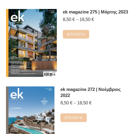
ek magazine 275 | Μάρτης 2023
Price
8,50
€
–
18,50
€
range:
8,50 €
Αυτό
ΕΠΙΛΟΓΉ
through
το
18,50 €
προϊόν
έχει
πολλαπλές
παραλλαγές.
Οι
επιλογές
ek magazine 272 | Νοέμβριος
μπορούν
2022
να
Price
8,50
€
–
18,50
€
επιλεγούν
range:
στη
8,50 €
Αυτό
ΕΠΙΛΟΓΉ
σελίδα
through
το
18,50 €
του
προϊόν
προϊόντος