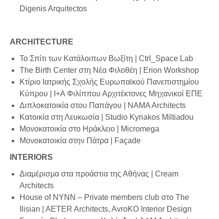
Digenis Arquitectos
ARCHITECTURE
Το Σπίτι των Κατάλοιπων Βωξίτη | Ctrl_Space Lab
The Birth Center στη Νέα Φιλοθέη | Erion Workshop
Κτίριο Ιατρικής Σχολής Ευρωπαϊκού Πανεπιστημίου
Κύπρου | Ι+Α Φιλίππου Αρχιτέκτονες Μηχανικοί ΕΠΕ
Διπλοκατοικία στου Παπάγου | NAMA Architects
Κατοικία στη Λευκωσία | Studio Kyriakos Miltiadou
Μονοκατοικία στο Ηράκλειο | Micromega
Μονοκατοικία στην Πάτρα | Façade
INTERIORS
Διαμέρισμα στα προάστια της Αθήνας | Cream
Architects
House of NYNN – Private members club στο The
Ilisian | AETER Architects, AvroKO Interior Design