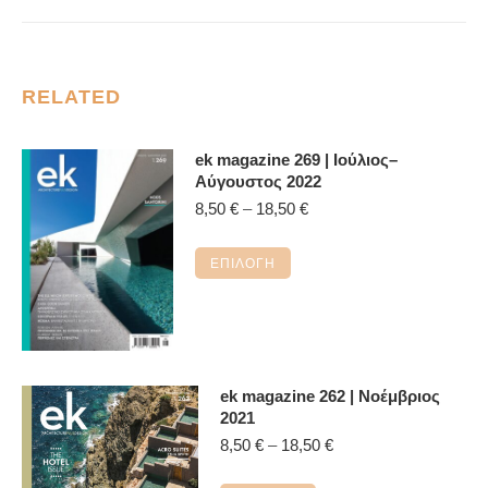
RELATED
ek magazine 269 | Ιούλιος–
Αύγουστος 2022
Price
8,50
€
–
18,50
€
range:
8,50 €
Αυτό
ΕΠΙΛΟΓΉ
through
το
18,50 €
προϊόν
έχει
πολλαπλές
παραλλαγές.
ek magazine 262 | Νοέμβριος
Οι
2021
επιλογές
Price
8,50
€
–
18,50
€
range:
μπορούν
8,50 €