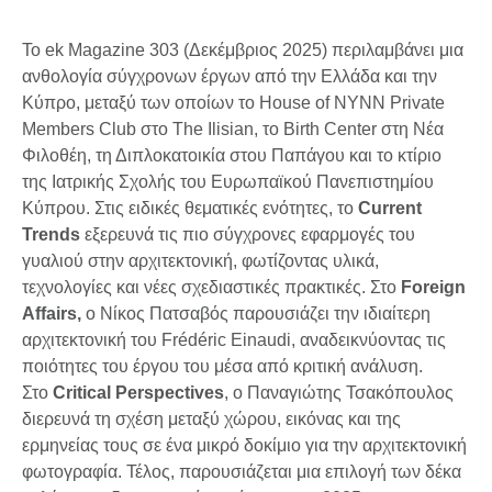
Το ek Magazine 303 (Δεκέμβριος 2025) περιλαμβάνει μια
ανθολογία σύγχρονων έργων από την Ελλάδα και την
Κύπρο, μεταξύ των οποίων το House of NYNN Private
Members Club στο The Ilisian, το Birth Center στη Νέα
Φιλοθέη, τη Διπλοκατοικία στου Παπάγου και το κτίριο
της Ιατρικής Σχολής του Ευρωπαϊκού Πανεπιστημίου
Κύπρου. Στις ειδικές θεματικές ενότητες, το
Current
Trends
εξερευνά τις πιο σύγχρονες εφαρμογές του
γυαλιού στην αρχιτεκτονική, φωτίζοντας υλικά,
τεχνολογίες και νέες σχεδιαστικές πρακτικές. Στο
Foreign
Affairs,
ο Νίκος Πατσαβός παρουσιάζει την ιδιαίτερη
αρχιτεκτονική του Frédéric Einaudi, αναδεικνύοντας τις
ποιότητες του έργου του μέσα από κριτική ανάλυση.
Στο
Critical Perspectives
, ο Παναγιώτης Τσακόπουλος
διερευνά τη σχέση μεταξύ χώρου, εικόνας και της
ερμηνείας τους σε ένα μικρό δοκίμιο για την αρχιτεκτονική
φωτογραφία. Τέλος, παρουσιάζεται μια επιλογή των δέκα