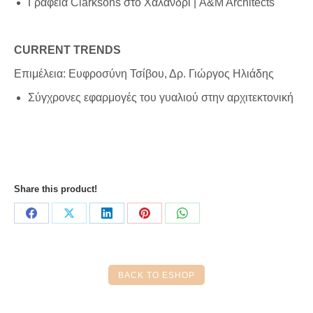
Γραφεία Clarksons στο Χαλάνδρι | A&M Architects
CURRENT TRENDS
Επιμέλεια: Ευφροσύνη Τσίβου, Δρ. Γιώργος Ηλιάδης
Σύγχρονες εφαρμογές του γυαλιού στην αρχιτεκτονική
Share this product!
Share
Share
Share
Share
Share
on
on
on
on
on
Facebook
X
LinkedIn
Pinterest
WhatsApp
BACK TO ESHOP