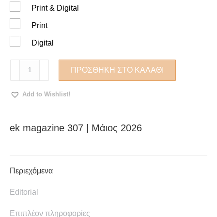
Print & Digital
Print
Digital
ek
ΠΡΟΣΘΉΚΗ ΣΤΟ ΚΑΛΆΘΙ
magazine
307
Add to Wishlist!
|
Μάιος
2026
ek magazine 307 | Μάιος 2026
ποσότητα
Περιεχόμενα
Editorial
Επιπλέον πληροφορίες