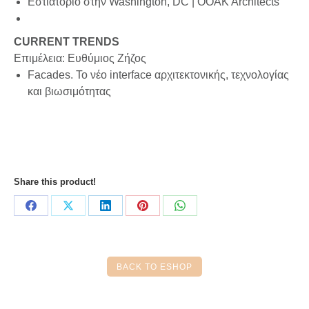
Εστιατόριο στην Washington, DC | OOAK Architects
CURRENT TRENDS
Επιμέλεια: Ευθύμιος Ζήζος
Facades. Το νέο interface αρχιτεκτονικής, τεχνολογίας
και βιωσιμότητας
Share this product!
Share
Share
Share
Share
Share
on
on
on
on
on
Facebook
X
LinkedIn
Pinterest
WhatsApp
BACK TO ESHOP