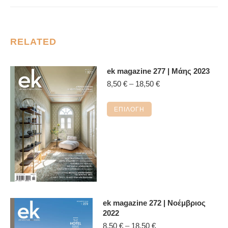
RELATED
ek magazine 277 | Μάης 2023
Price
8,50
€
–
18,50
€
range:
8,50 €
Αυτό
ΕΠΙΛΟΓΉ
through
το
18,50 €
προϊόν
έχει
πολλαπλές
παραλλαγές.
Οι
επιλογές
ek magazine 272 | Νοέμβριος
μπορούν
2022
να
Price
8,50
€
–
18,50
€