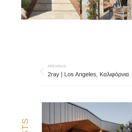
Post
PREVIOUS
navigation
2ray | Los Angeles, Καλιφόρνια
Previous
post: