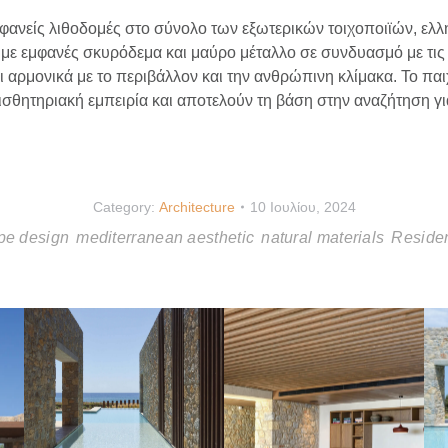
ανείς λιθοδομές στο σύνολο των εξωτερικών τοιχοποιϊών, ελλη
 με εμφανές σκυρόδεμα και μαύρο μέταλλο σε συνδυασμό με τις υ
 αρμονικά με το περιβάλλον και την ανθρώπινη κλίμακα. Το παιχ
ισθητηριακή εμπειρία και αποτελούν τη βάση στην αναζήτηση για 
Category:
Architecture
10 Ιουλίου, 2024
pe design
mediterranean aesthetic
natural materials
Residen