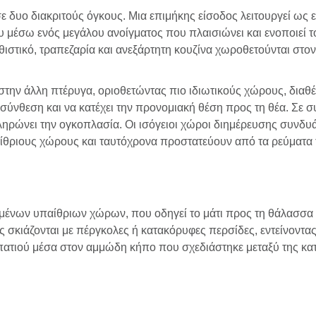
σε δυο διακριτούς όγκους. Μια επιμήκης είσοδος λειτουργεί ως
 μέσω ενός μεγάλου ανοίγματος που πλαισιώνει και ενοποιεί 
στικό, τραπεζαρία και ανεξάρτητη κουζίνα χωροθετούνται στον έ
 στην άλλη πτέρυγα, οριοθετώντας πιο ιδιωτικούς χώρους, διαθ
ύνθεση και να κατέχει την προνομιακή θέση προς τη θέα. Σε συν
ρώνει την ογκοπλασία. Οι ισόγειοι χώροι διημέρευσης συνδυά
ίθριους χώρους και ταυτόχρονα προστατεύουν από τα ρεύματα
μένων υπαίθριων χώρων, που οδηγεί το μάτι προς τη θάλασσα ε
 σκιάζονται με πέργκολες ή κατακόρυφες περσίδες, εντείνοντας
ατιού μέσα στον αμμώδη κήπο που σχεδιάστηκε μεταξύ της κατ