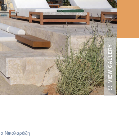
VIEW GALLERY
α Νικολαρέιζη