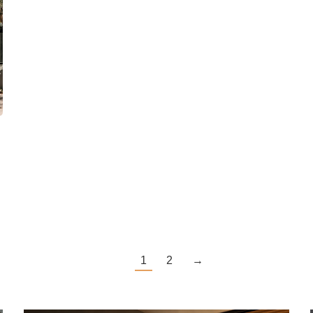
1
2
→