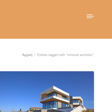
You are here:
Αρχική
Entries tagged with "minimal aesthetic"