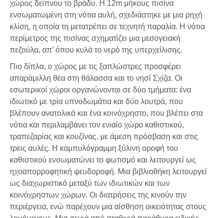
χώρος δείπνου το βράδυ. Η 12m μήκους πισίνα
ενσωματωμένη στη νότια αυλή, σχεδιάστηκε με μια ρηχή
κλίση, η οποία τη μετατρέπει σε τεχνητή παραλία. Η νότια
περίμετρος της πισίνας σχηματίζει μια μεσογειακή
πεζούλα, απ’ όπου κυλά το νερό της υπερχείλισης.
Πιο δίπλα, ο χώρος με τις ξαπλώστρες προσφέρει
απαράμιλλη θέα στη θάλασσα και το νησί Σχίζα. Οι
εσωτερικοί χώροι οργανώνονται σε δύο τμήματα: ένα
ιδιωτικό με τρία υπνοδωμάτια και δύο λουτρά, που
βλέπουν ανατολικά και ένα κοινόχρηστο, που βλέπει στα
νότια και περιλαμβάνει τον ενιαίο χώρο καθιστικού,
τραπεζαρίας και κουζίνας, με άμεση πρόσβαση και στις
τρεις αυλές. Η καμπυλόγραμμη ξύλινη οροφή του
καθιστικού ενσωματώνει το φωτισμό και λειτουργεί ως
ηχοαπορροφητική ψευδοροφή. Μια βιβλιοθήκη λειτουργεί
ως διαχωριστικό μεταξύ των ιδιωτικών και των
κοινόχρηστων χώρων. Οι διατρήσεις της κινούν την
περιέργεια, ενώ παρέχουν μια αίσθηση οικειότητας στους