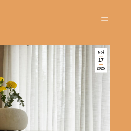
Νοέ
17
2025