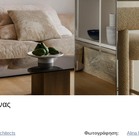
νας
chitects
Φωτογράφηση:
Alina 