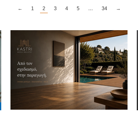
←
1
2
3
4
5
…
34
→