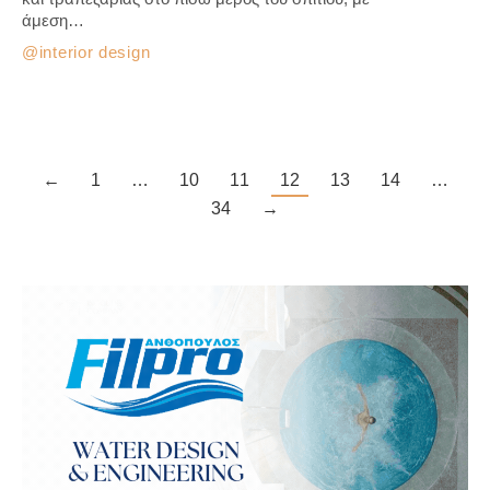
άμεση…
interior design
←
1
…
10
11
12
13
14
…
34
→