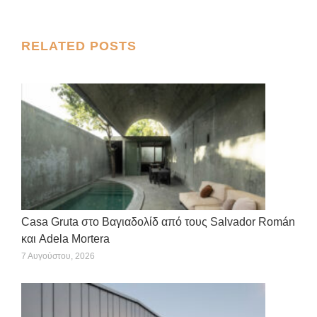
on
on
on
on
on
X
Facebook
Pinterest
LinkedIn
WhatsApp
Post
RELATED POSTS
navigation
Casa Gruta στο Βαγιαδολίδ από τους Salvador Román
και Adela Mortera
7 Αυγούστου, 2026