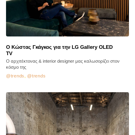
Ο Κώστας Γκάγκος για την LG Gallery OLED
TV
O αρχιτέκτονας & interior designer μας καλωσορίζει στον
κόσμο της
trends
,
trends